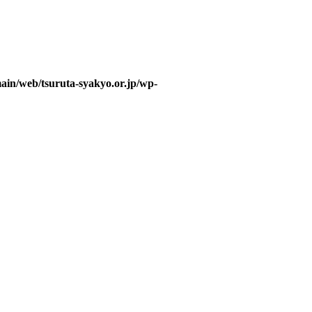
ain/web/tsuruta-syakyo.or.jp/wp-