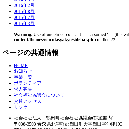
2016年2月
2015年8月
2015年7月
2015年3月
Warning
: Use of undefined constant - assumed ' ' (this will
content/themes/tsurutasyakyo/sidebar.php
on line
27
ページの共通情報
HOME
お知らせ
事業一覧
ボランティア
求人募集
社会福祉協議会について
交通アクセス
リンク
社会福祉法人 鶴田町社会福祉協議会(鶴遊館内)
〒038-3503 青森県北津軽郡鶴田町大字鶴田字沖津193