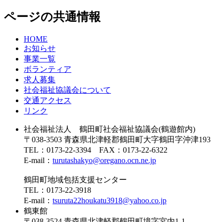
ページの共通情報
HOME
お知らせ
事業一覧
ボランティア
求人募集
社会福祉協議会について
交通アクセス
リンク
社会福祉法人 鶴田町社会福祉協議会(鶴遊館内)
〒038-3503 青森県北津軽郡鶴田町大字鶴田字沖津193
TEL：0173-22-3394 FAX：0173-22-6322
E-mail：
turutashakyo@oregano.ocn.ne.jp
鶴田町地域包括支援センター
TEL：0173-22-3918
E-mail：
tsuruta22houkatu3918@yahoo.co.jp
鶴東館
〒038-3524 青森県北津軽郡鶴田町境字宮内1-1