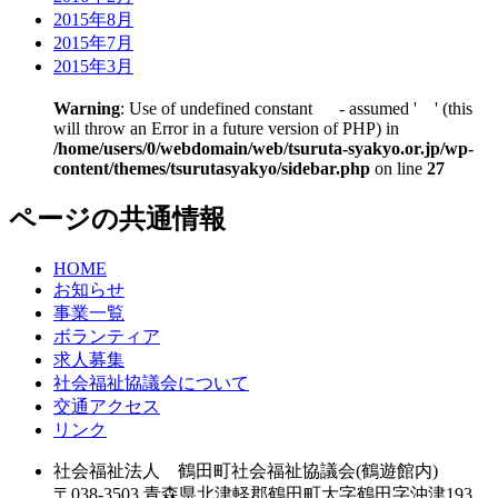
2015年8月
2015年7月
2015年3月
Warning
: Use of undefined constant - assumed ' ' (this
will throw an Error in a future version of PHP) in
/home/users/0/webdomain/web/tsuruta-syakyo.or.jp/wp-
content/themes/tsurutasyakyo/sidebar.php
on line
27
ページの共通情報
HOME
お知らせ
事業一覧
ボランティア
求人募集
社会福祉協議会について
交通アクセス
リンク
社会福祉法人 鶴田町社会福祉協議会(鶴遊館内)
〒038-3503 青森県北津軽郡鶴田町大字鶴田字沖津193