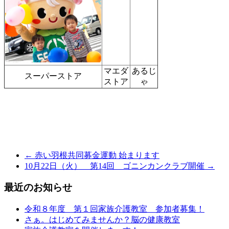
マエダ
あるじ
スーパーストア
ストア
ゃ
← 赤い羽根共同募金運動 始まります
10月22日（火） 第14回 ゴニンカンクラブ開催 →
最近のお知らせ
令和８年度 第１回家族介護教室 参加者募集！
さぁ。はじめてみませんか？脳の健康教室