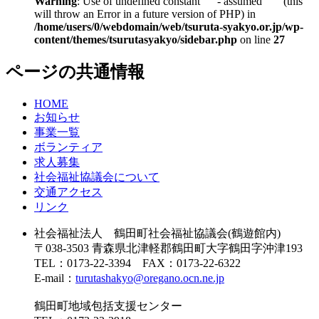
Warning
: Use of undefined constant - assumed ' ' (this
will throw an Error in a future version of PHP) in
/home/users/0/webdomain/web/tsuruta-syakyo.or.jp/wp-
content/themes/tsurutasyakyo/sidebar.php
on line
27
ページの共通情報
HOME
お知らせ
事業一覧
ボランティア
求人募集
社会福祉協議会について
交通アクセス
リンク
社会福祉法人 鶴田町社会福祉協議会(鶴遊館内)
〒038-3503 青森県北津軽郡鶴田町大字鶴田字沖津193
TEL：0173-22-3394 FAX：0173-22-6322
E-mail：
turutashakyo@oregano.ocn.ne.jp
鶴田町地域包括支援センター