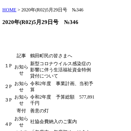
HOME
> 2020年(R02)5月29日号 №346
2020年(R02)5月29日号 №346
記事
鶴田町民の皆さまへ
新型コロナウイルス感染症の
１P
お知ら
影響に伴う生活福祉資金特例
せ
貸付について
お知ら
令和2年度 事業計画、当初予
２P
せ
算
お知ら
令和2年度 予算総額 577,891
３P
せ
千円
寄付
善意の灯
お知ら
社協会費納入のご案内
４P
せ