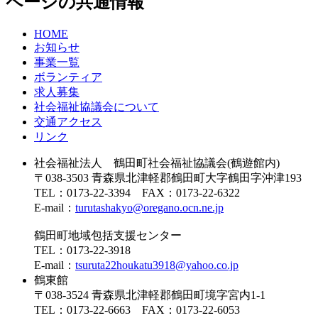
ページの共通情報
HOME
お知らせ
事業一覧
ボランティア
求人募集
社会福祉協議会について
交通アクセス
リンク
社会福祉法人 鶴田町社会福祉協議会(鶴遊館内)
〒038-3503 青森県北津軽郡鶴田町大字鶴田字沖津193
TEL：0173-22-3394 FAX：0173-22-6322
E-mail：
turutashakyo@oregano.ocn.ne.jp
鶴田町地域包括支援センター
TEL：0173-22-3918
E-mail：
tsuruta22houkatu3918@yahoo.co.jp
鶴東館
〒038-3524 青森県北津軽郡鶴田町境字宮内1-1
TEL：0173-22-6663 FAX：0173-22-6053