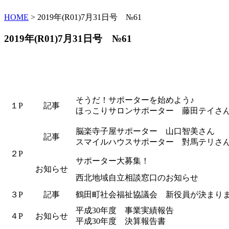
HOME
> 2019年(R01)7月31日号 №61
2019年(R01)7月31日号 №61
そうだ！サポーターを始めよう♪
１P
記事
ほっこりサロンサポーター 藤田テイさ
脳楽寺子屋サポーター 山口智美さん
記事
スマイルハウスサポーター 對馬テリさ
２P
サポーター大募集！
お知らせ
西北地域自立相談窓口のお知らせ
３P
記事
鶴田町社会福祉協議会 新役員が決まり
平成30年度 事業実績報告
４P
お知らせ
平成30年度 決算報告書