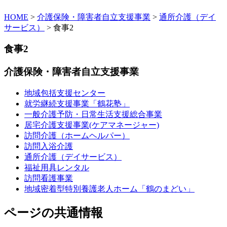
HOME
>
介護保険・障害者自立支援事業
>
通所介護（デイ
サービス）
> 食事2
食事2
介護保険・障害者自立支援事業
地域包括支援センター
就労継続支援事業「鶴花塾」
一般介護予防・日常生活支援総合事業
居宅介護支援事業(ケアマネージャー)
訪問介護（ホームヘルパー）
訪問入浴介護
通所介護（デイサービス）
福祉用具レンタル
訪問看護事業
地域密着型特別養護老人ホーム「鶴のまどい」
ページの共通情報