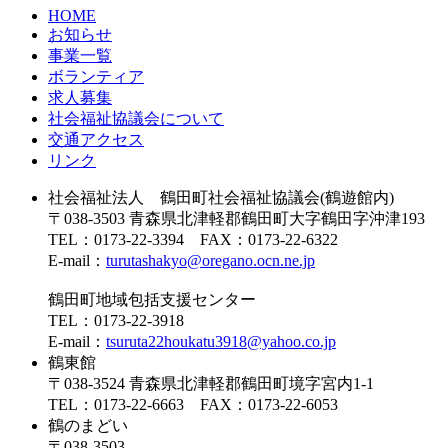
HOME
お知らせ
事業一覧
ボランティア
求人募集
社会福祉協議会について
交通アクセス
リンク
社会福祉法人 鶴田町社会福祉協議会(鶴遊館内)
〒038-3503 青森県北津軽郡鶴田町大字鶴田字沖津193
TEL：0173-22-3394 FAX：0173-22-6322
E-mail：
turutashakyo@oregano.ocn.ne.jp
鶴田町地域包括支援センター
TEL：0173-22-3918
E-mail：
tsuruta22houkatu3918@yahoo.co.jp
鶴東館
〒038-3524 青森県北津軽郡鶴田町境字宮内1-1
TEL：0173-22-6663 FAX：0173-22-6053
鶴のまどい
〒038-3503